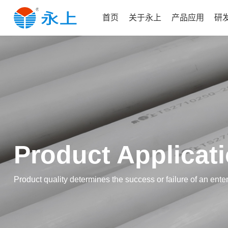
首页
关于永上
产品应用
研
Product Applicat
Product quality determines the success or failure of an en