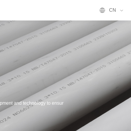
CN
ipment and technology to ensur