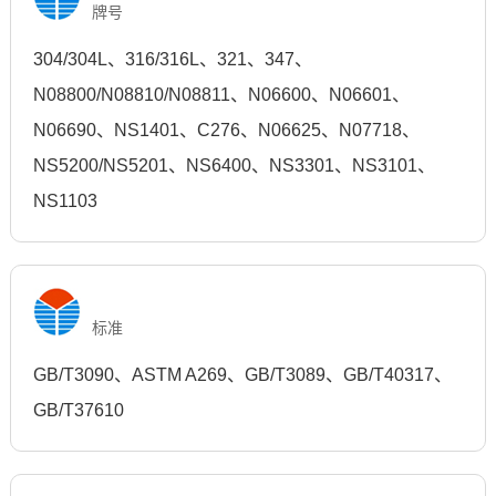
牌号
304/304L、316/316L、321、347、
N08800/N08810/N08811、N06600、N06601、
N06690、NS1401、C276、N06625、N07718、
NS5200/NS5201、NS6400、NS3301、NS3101、
NS1103
标准
GB/T3090、ASTM A269、GB/T3089、GB/T40317、
GB/T37610